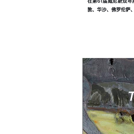
在第
61
届威尼斯双年
敦、华沙、佛罗伦萨