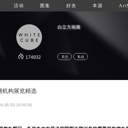
活动
图集
好友
本源
Art
白立方画廊
174932
关注
私信
洲机构展览精选
6-05-03 19:00:56