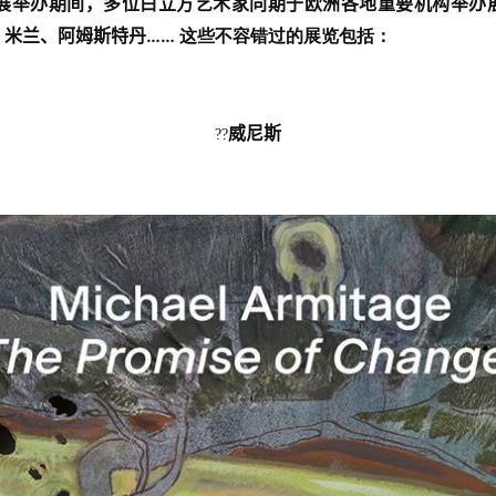
展举办期间，多位白立方艺术家同期于欧洲各地重要机构举办
、米兰、阿姆斯特丹
…… 这些不容错过的展览包括：
威尼斯
??