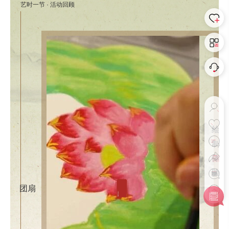
艺时一节 · 活动回顾
绘
制
体
验
团扇