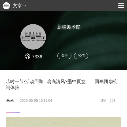
文章
新疆美术馆
关注
私信
7336
艺时一节·活动回顾 | 扇底清风?墨中夏意——国画团扇绘
制体验
2026-05-05 16:11:04
浏览：258