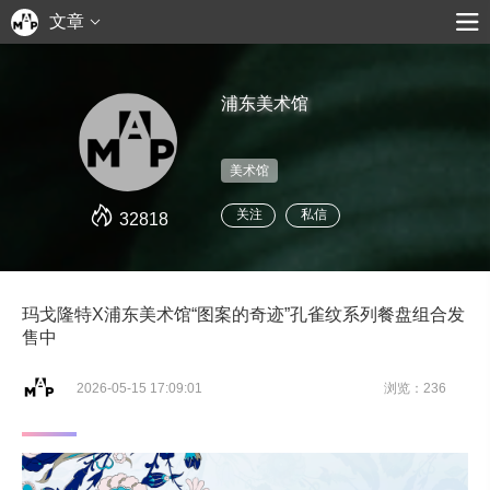
文章
浦东美术馆
美术馆
关注
私信
32818
玛戈隆特X浦东美术馆“图案的奇迹”孔雀纹系列餐盘组合发
售中
2026-05-15 17:09:01
浏览：236