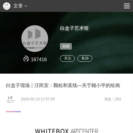
文章
白盒子艺术馆
画廊
关注
私信
167416
白盒子现场｜汪民安：颗粒和直线—关于顾小平的绘画
2026-05-16 17:57:59
浏览：283