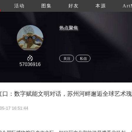
活动
图集
好友
本源
Art
热点聚焦
关注
私信
57036916
虹口：数字赋能文明对话，苏州河畔邂逅全球艺术瑰
05-17 16:51:44