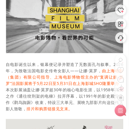
自电影诞生以来，银幕便记录并塑造了无数面孔与叙事。
2
026
年，为致敬法国电影史传奇女影人——让娜·莫罗，
由上海电影
（集团）有限公司指导、上海电影博物馆主办的“复调让娜·莫
罗”法国影展将于5月22日至5月31日在上海影城SHO隆重举办
，
本次影展涵盖让娜·莫罗超30年的核心电影生涯，以1958年高光
之作《通往绞刑架的电梯》拉开序幕，以1991年的影史殿堂之
作《鹳鸟踟蹰》收束，特设三大单元、展映九部影片向这位伟大
影人致敬，
排片和购票链接见文末。