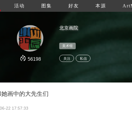
活动
图集
好友
本源
Art
北京画院
美术馆
56198
关注
私信
聪和她画中的大先生们
06-22 17:57:33