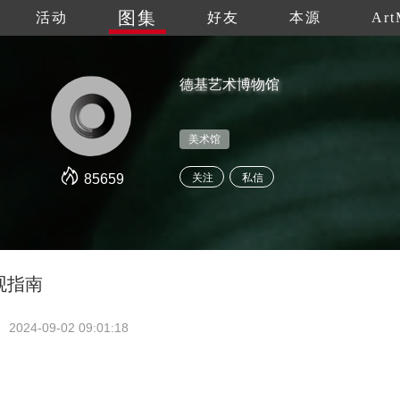
图集
活动
好友
本源
Art
德基艺术博物馆
美术馆
85659
关注
私信
观指南
2024-09-02 09:01:18