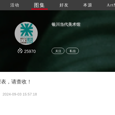
图集
活动
好友
本源
Art
银川当代美术馆
25970
关注
私信
月课表，请查收！
2024-09-03 15:57:18