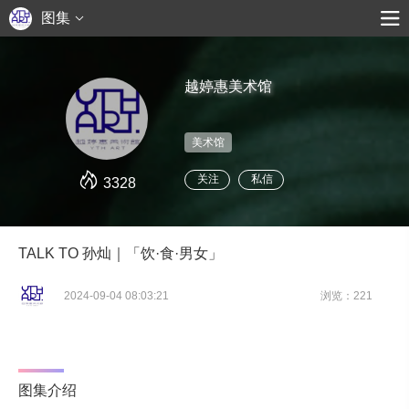
图集
越婷惠美术馆
美术馆
关注
私信
3328
TALK TO 孙灿｜「饮·食·男女」
2024-09-04 08:03:21
浏览：221
图集介绍