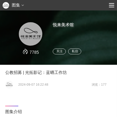
图集
悦来美术馆
关注
私信
7785
公教招募 | 光拓影记：蓝晒工作坊
2024-09-07 16:22:48
浏览：177
图集介绍