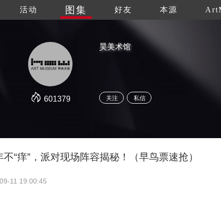
图集
活动
好友
本源
Art
昊美术馆
601379
关注
私信
｜七年不“痒”，派对现场阵容揭秘！（早鸟票速抢）
09-11 19:00:45