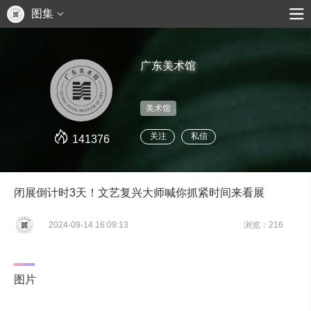
图集
广东美术馆
美术馆
关注
私信
141376
闭展倒计时3天！文艺复兴大师喊你抓紧时间来看展
2024-09-14 16:09:13
浏览：216
图片