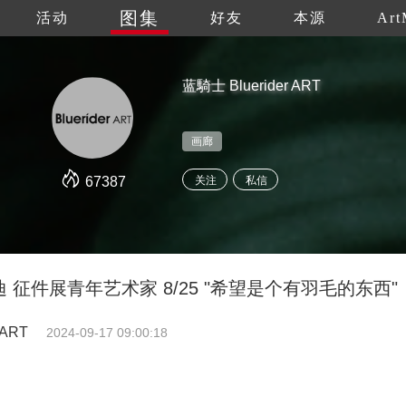
图集
活动
好友
本源
Art
蓝騎士 Bluerider ART
画廊
67387
关注
私信
征件展青年艺术家 8/25 "希望是个有羽毛的东西"
 ART
2024-09-17 09:00:18