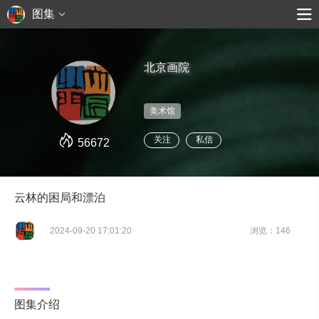
图集
北京画院
美术馆
关注
私信
56672
云林的困局和漂泊
2024-09-20 17:01:20
浏览：146
图集介绍