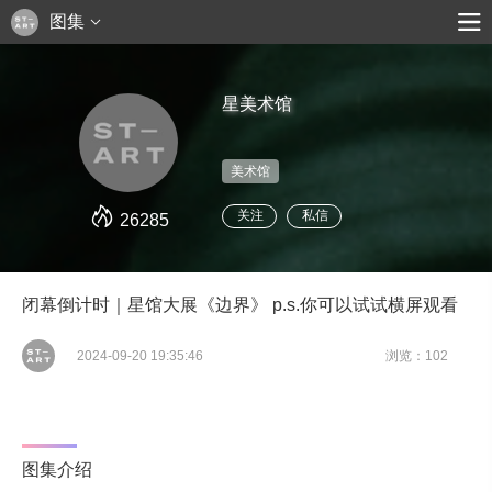
图集
星美术馆
美术馆
关注
私信
26285
闭幕倒计时｜星馆大展《边界》 p.s.你可以试试横屏观看
2024-09-20 19:35:46
浏览：102
图集介绍