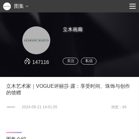
图集
立木画廊
关注
私信
147116
立木艺术家｜VOGUE评丽莎·露：享受时间、珠饰与创作
的馈赠
2024-09-21 14:01:05
浏览：94