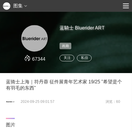
图集
蓝騎士 Bluerider ART
画廊
关注
私信
67344
蓝骑士上海｜符丹蓉 征件展青年艺术家 19/25 "希望是个
有羽毛的东西"
2024-09-25 09:01:57
浏览：60
图片