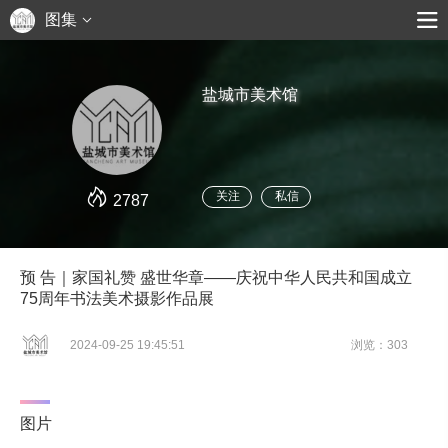
图集
盐城市美术馆
关注
私信
2787
预 告｜家国礼赞 盛世华章——庆祝中华人民共和国成立
75周年书法美术摄影作品展
2024-09-25 19:45:51
浏览：303
图片