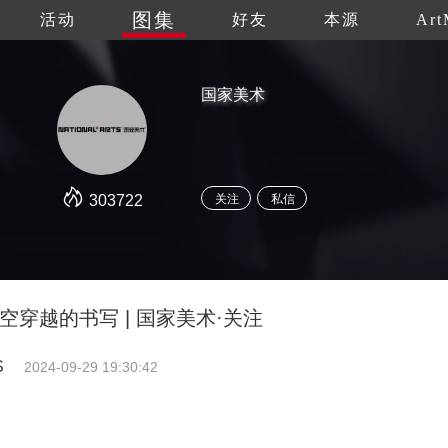
图集
活动
好友
本源
Art
国家美术
303722
关注
私信
空穿越的书写 | 国家美术·关注
S
2024-09-29 19:30:42