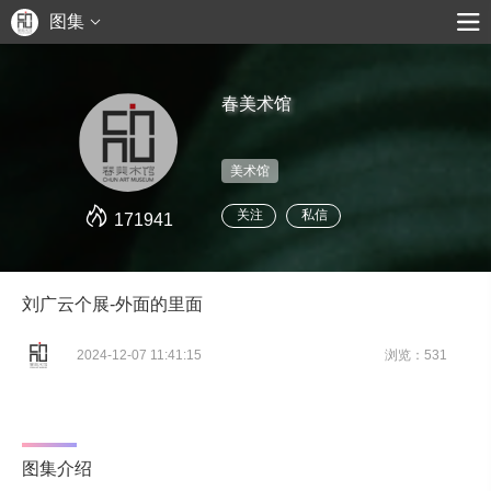
图集
春美术馆
美术馆
关注
私信
171941
刘广云个展-外面的里面
2024-12-07 11:41:15
浏览：531
图集介绍