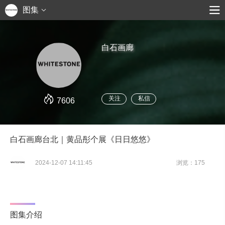
图集
白石画廊
关注
私信
7606
白石画廊台北｜黄品彤个展《日日悠悠》
2024-12-07 14:11:45
浏览：175
图集介绍