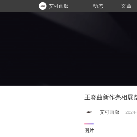
艾可画廊
动态
文章
王晓曲新作亮相展览
艾可画廊
2024-
图片