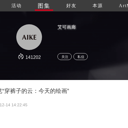
图集
活动
好友
本源
Art
艾可画廊
141202
关注
私信
“穿裤子的云：今天的绘画”
12-14 14:22:45