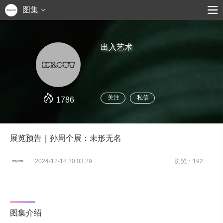
图集
出入艺术
关注
私信
1786
展览预告｜孙周个展：未形无名
2024-12-18 20:03:29
浏览：192
图集介绍