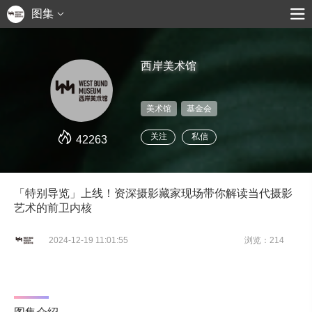
图集
西岸美术馆
美术馆
基金会
关注
私信
42263
「特别导览」上线！资深摄影藏家现场带你解读当代摄影
艺术的前卫内核
2024-12-19 11:01:55
浏览：214