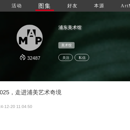
图集
活动
好友
本源
Art
浦东美术馆
美术馆
32487
关注
私信
025，走进浦美艺术奇境
4-12-20 11:04:50