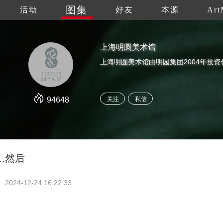
图集
活动
好友
本源
Art
上海明圆美术馆
94648
关注
私信
..然后
2024-12-24 16:22:33