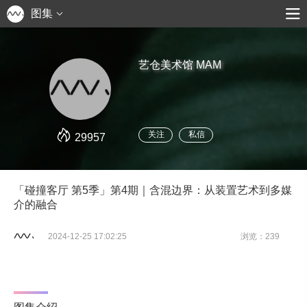
图集
艺仓美术馆 MAM
关注
私信
29957
「碰撞客厅 第5季」第4期｜含混边界：从装置艺术到多媒
介的融合
2024-12-25 17:02:25
浏览：239