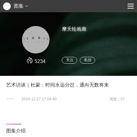
图集
摩天轮画廊
关注
私信
5234
艺术访谈｜杜蒙：时间永远分岔，通向无数将来
2024-12-27 17:04:40
浏览：57
图集介绍