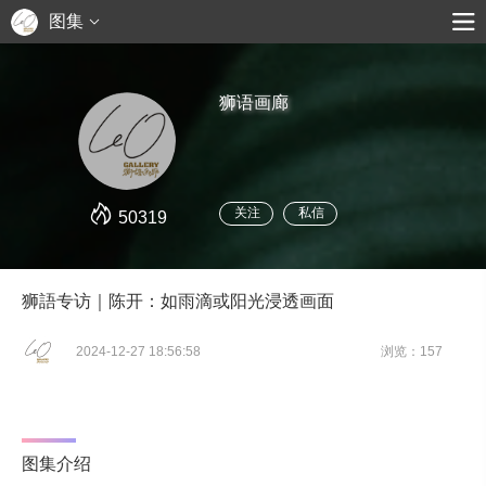
图集
狮语画廊
关注
私信
50319
狮語专访｜陈开：如雨滴或阳光浸透画面
2024-12-27 18:56:58
浏览：157
图集介绍