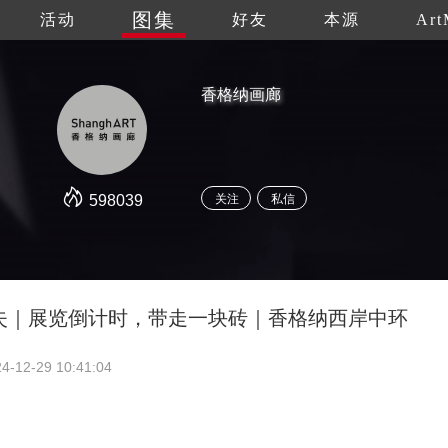
图集
活动
好友
本源
Art
香格纳画廊
598039
关注
私信
失｜展览倒计时，带走一块砖｜香格纳西岸中环
4-12-29 10:41:04