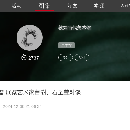
图集
活动
好友
本源
Art
敦煌当代美术馆
美术馆
2737
关注
私信
象敦煌”展览艺术家曹澍、石至莹对谈
2024-12-30 21:06:34