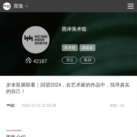
图集
西岸美术馆
美术馆
基金会
关注
私信
42167
岁末双展联看｜回望2024，在艺术家的作品中，找寻真实
的自己！
2024-12-31 11:55:39
浏览：81