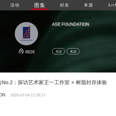
图集
活动
好友
本源
Art
ASE FOUNDATION
8826
关注
私信
坊No.2：探访艺术家王一工作室 × 树脂封存体验
ION
2025-07-04 17:35:17