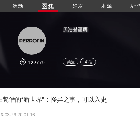
图集
活动
好友
本源
Art
贝浩登画廊
122779
关注
私信
梵僧的“新世界”：怪异之事，可以入史
6-03-29 20:01:16