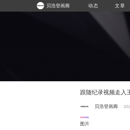
贝浩登画廊
动态
文章
跟随纪录视频走入王
贝浩登画廊
202
图片