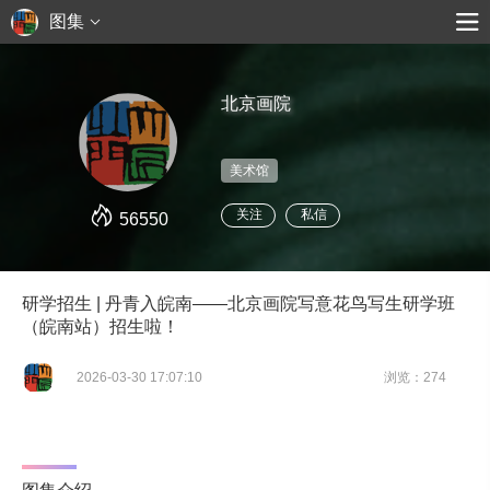
图集
北京画院
美术馆
关注
私信
56550
研学招生 | 丹青入皖南——北京画院写意花鸟写生研学班
（皖南站）招生啦！
2026-03-30 17:07:10
浏览：274