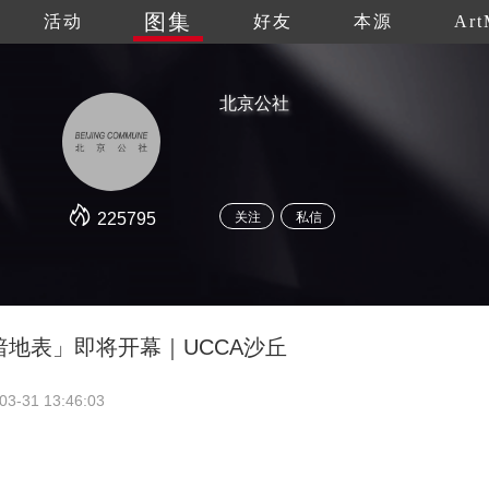
图集
活动
好友
本源
Art
北京公社
225795
关注
私信
地表」即将开幕｜UCCA沙丘
03-31 13:46:03