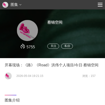
图集
蔡锦空间
关注
私信
5755
开幕现场：《路》《Road》洪伟个人项目/今日·蔡锦空间
2026-05-04 19:21:15
浏览：157
图集介绍