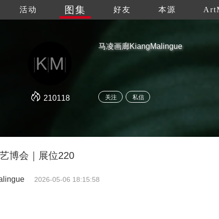
图集
活动
好友
本源
Art
马凌画廊KiangMalingue
210118
关注
私信
nt艺博会｜展位220
ingue
2026-05-06 18:15:58