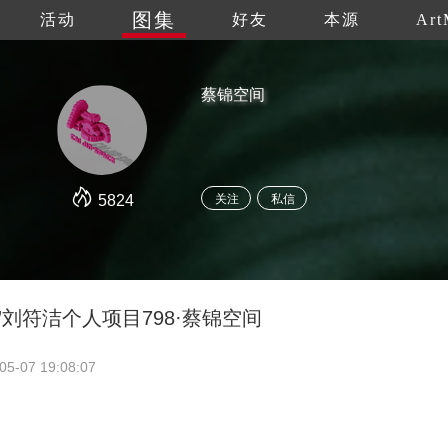
图集
活动
好友
本源
Art
蔡锦空间
5824
关注
私信
”刘符洁个人项目798·蔡锦空间
05-07 19:08:07