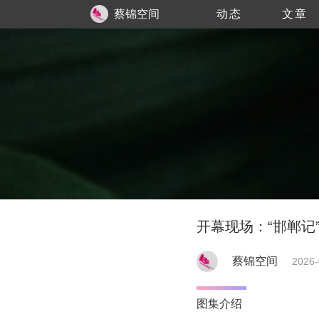
蔡锦空间
动态
文章
开幕现场：“邯郸记
蔡锦空间
2026-
图集介绍