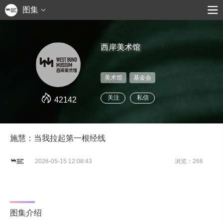
图集
西岸美术馆
美术馆
基金会
关注
私信
42142
施慧：当我拉起第一根经线
2026-05-15 12:08:43
浏览：266
图集介绍