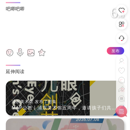
6
吧唧吧唧
.8
发布
延伸阅读
浦东美术馆 发布了图集
MAP公教丨浦东美术馆五周年，邀请孩子们共创一座城