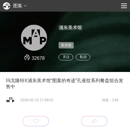
图集
浦东美术馆
美术馆
关注
私信
32678
玛戈隆特X浦东美术馆“图案的奇迹”孔雀纹系列餐盘组合发
售中
2026-05-15 17:09:01
浏览：238