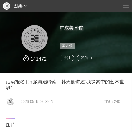
图集
广东美术馆
美术馆
关注
私信
141472
活动报名 | 海派再遇岭南，韩天衡讲述“我探索中的艺术世
界”
2026-05-15 20:32:45
浏览：240
图片