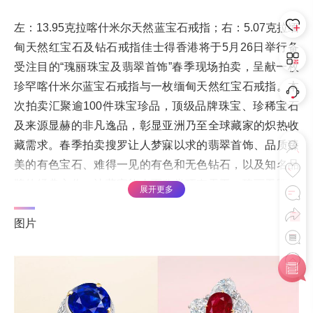
左：13.95克拉喀什米尔天然蓝宝石戒指；右：5.07克拉缅
甸天然红宝石及钻石戒指佳士得香港将于5月26日举行备
受注目的“瑰丽珠宝及翡翠首饰”春季现场拍卖，呈献一枚
珍罕喀什米尔蓝宝石戒指与一枚缅甸天然红宝石戒指。本
次拍卖汇聚逾100件珠宝珍品，顶级品牌珠宝、珍稀宝石
及来源显赫的非凡逸品，彰显亚洲乃至全球藏家的炽热收
藏需求。春季拍卖搜罗让人梦寐以求的翡翠首饰、品质臻
美的有色宝石、难得一见的有色和无色钻石，以及知名品
牌的经典之作，让藏家能全面欣赏巧夺天工、瑰丽无匹的
展开更多
稀世珠宝杰作。翡翠翡翠象征良好品德
图片
*以上内容由所属艺客发布或授权发布，转载请注明出处。 本网站不承担相应
版权归属责任，如有侵权可联系网站申诉或删除