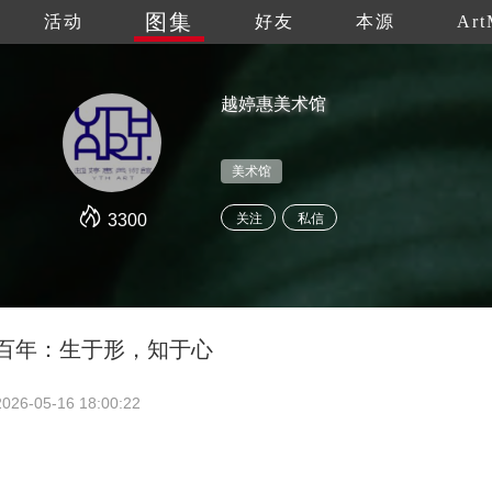
图集
活动
好友
本源
Art
越婷惠美术馆
美术馆
3300
关注
私信
 回望百年：生于形，知于心
2026-05-16 18:00:22