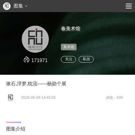
图集
春美术馆
美术馆
关注
私信
171971
漱石,浮梦,枕流——杨勋个展
2026-05-09 14:45:55
浏览：439
图集介绍