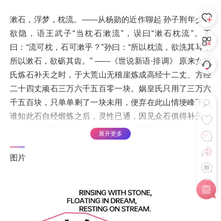
漱石，浮梦，枕流。——从杨勋的近作聊起 孙子荆年少时
欲隐，语王武子“当枕石漱流”，误曰“漱石枕流”。王
曰：“流可枕，石可漱乎？”孙曰：“所以枕流，欲洗其耳；
所以漱石，欲砺其齿。” ——《世说新语·排调》 原来女娲
氏炼石补天之时，于大荒山无稽崖炼成高经十二丈、方经
二十四丈顽石三万六千五百零一块。娲皇氏只用了三万六
千五百块，只单单剩了一块未用，便弃在此山情埂峰下。
谁知此石自经煅炼之后，灵性已通，因见众石俱得补天，
独自己无材不堪入选，遂自怨自叹，日夜悲号惭愧。 ——
展开更多
《红楼梦》 “漱石，浮梦，枕流。”这
图片
*以上内容由所属艺客发布或授权发布，转载请注明出处。 本网站不承担相应
版权归属责任，如有侵权可联系网站申诉或删除