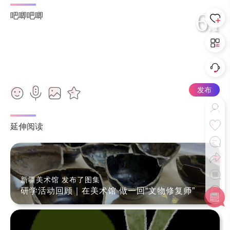
6
吧唧吧唧
.1
发布
延伸阅读
新疆美术馆 发布了图集
研学活动回顾｜在美术馆 做一回“文物修复师”