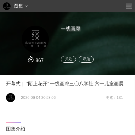
图集
一线画廊
关注
私信
867
开幕式｜ “陌上花开” 一线画廊三〇八学社 六一儿童画展
2026-06-04 20:53:06
浏览：131
图集介绍