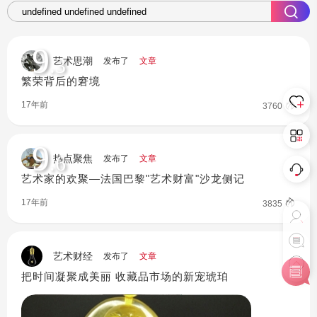
9
.3
艺术思潮
发布了
文章
繁荣背后的窘境
17年前
3760
9
.6
热点聚焦
发布了
文章
艺术家的欢聚—法国巴黎"艺术财富"沙龙侧记
17年前
3835
艺术财经
发布了
文章
把时间凝聚成美丽 收藏品市场的新宠琥珀