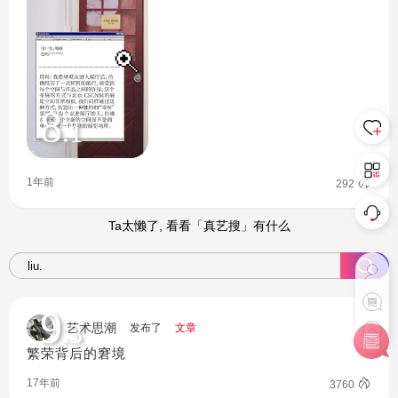
8
.1
1年前
292
Ta太懒了, 看看「真艺搜」有什么
9
.3
艺术思潮
发布了
文章
繁荣背后的窘境
17年前
3760