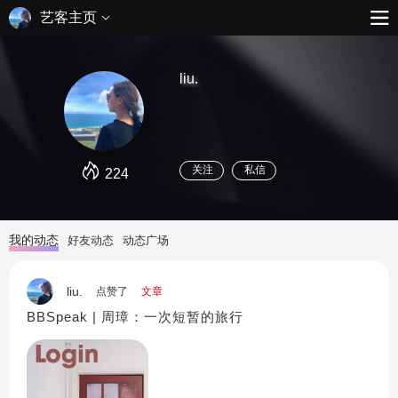
艺客主页
liu.
关注
私信
224
我的动态
好友动态
动态广场
liu.
点赞了
文章
BBSpeak | 周璋：一次短暂的旅行